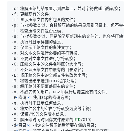
-P
<
密码
>
-X：解压缩时同时回存文件原来的
UID
-d
<
目录
>
-x
<
文件
>